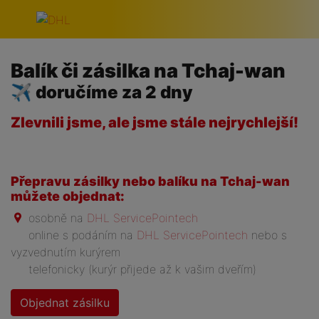
Přeskočit navigaci
Balík či zásilka na Tchaj-wan
✈ doručíme za 2 dny
Zlevnili jsme, ale jsme stále nejrychlejší!
Přepravu zásilky nebo balíku na Tchaj-wan
můžete objednat:
osobně na
DHL ServicePointech
online s podáním na
DHL ServicePointech
nebo s
vyzvednutím kurýrem
telefonicky (kurýr přijede až k vašim dveřím)
Objednat zásilku