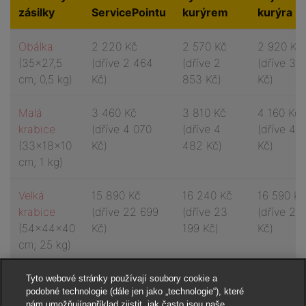
zásilky
ServicePointu
kurýrem
kurýra
Obálka
2 220 Kč
2 570 Kč
2 920 Kč
(35x27,5
(
dříve 2 464
(
dříve 2
(
dříve 3 
cm; 0,5 kg)
Kč)
853 Kč)
Kč)
Malá
3 460 Kč
3 810 Kč
4 160 Kč
krabice
(
dříve 4 070
(
dříve 4
(
dříve 4 
(33x18x10
Kč)
482 Kč)
Kč)
cm; 1 kg)
Velká
15 890 Kč
16 240 Kč
16 590 Kč
krabice
(
dříve 22 699
(
dříve 23
(
dříve 23
(54x44x40
Kč)
199 Kč)
Kč)
cm; 25 kg)
Tyto webové stránky používají soubory cookie a
podobné technologie (dále jen jako „technologie“), které
nám umožňujínapříklad zjistit, jak často jsou naše