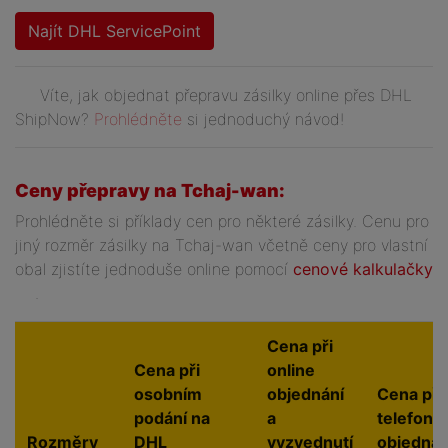
Najít DHL ServicePoint
Víte, jak objednat přepravu zásilky online přes DHL
ShipNow?
Prohlédněte
si jednoduchý návod!
Ceny přepravy na Tchaj-wan:
Prohlédněte si příklady cen pro některé zásilky. Cenu pro
jiný rozměr zásilky na Tchaj-wan včetně ceny pro vlastní
obal zjistíte jednoduše online pomocí
cenové kalkulačky
.
Cena při
Cena při
online
osobním
objednání
Cena při
podání na
a
telefoni
Rozměry
DHL
vyzvednutí
objednán