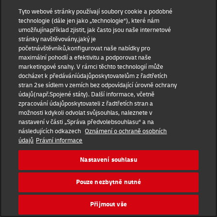
Tyto webové stránky používají soubory cookie a podobné
technologie (dále jen jako „technologie“), které nám
umožňujínapříklad zjistit, jak často jsou naše internetové
stránky navštěvovány,jaký je
početnávštěvníků,konfigurovat naše nabídky pro
maximální pohodlí a efektivitu a podporovat naše
marketingové snahy. V rámci těchto technologií může
docházet k předáváníúdajůposkytovatelům z řadtřetích
stran 2se sídlem v zemích bez odpovídající úrovně ochrany
údajů(např.Spojené státy). Další informace, včetně
Oznámení o ochraně osobních údajů
zpracování údajůposkytovateli z řadtřetích stran a
Povinnost povinného subjektu – o ochraně oznamovatele
možnosti kdykoli odvolat svůjsouhlas, naleznete v
nastavení v části „Správa předvolebsouhlasu“ a na
Přepravní podmínky DHL Express
následujících odkazech
Oznámení o ochraně osobních
údajů
Právní informace
DHL Express Česká republika
Nastavení souhlasu
Nastavení souhlasu
Pouze nezbytně nutné
© 2022–2026
DHL Express
. Všechna práva vyhrazena.
Volejte
220 300 111
nebo
840 103 000
Přijmout vše