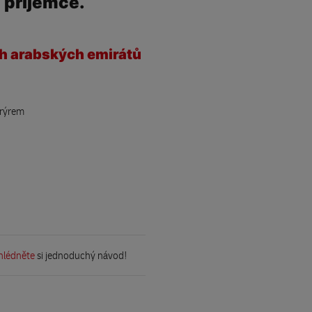
 příjemce.
ch arabských emirátů
urýrem
hlédněte
si jednoduchý návod!