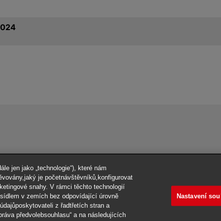
2024
le jen jako „technologie“), které nám
těvovány,jaký je početnávštěvníků,konfigurovat
ketingové snahy. V rámci těchto technologií
Nastavení sou
 sídlem v zemích bez odpovídající úrovně
dajůposkytovateli z řadtřetích stran a
práva předvolebsouhlasu“ a na následujících