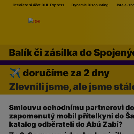
Přeskočit navigaci
Otevřete si účet DHL Express
Dynamic Discounting
Jste e-sh
Balík či zásilka do Spoje
✈ doručíme za 2 dny
Zlevnili jsme, ale jsme stál
Smlouvu ochodnímu partnerovi do
zapomenutý mobil přítelkyni do Š
katalog odběrateli do Abú Zabí?