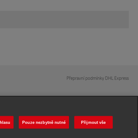
Přepravní podmínky DHL Express
© 2022–2026
DHL Express
. Všechna práva vyhrazena.
hlasu
Pouze nezbytně nutné
Přijmout vše
Volejte
220 300 111
nebo
840 103 000