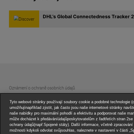
DHL’s Global Connectedness Tracker 
Oznámení o ochraně osobních údajů
Povinnost povinného subjektu – o ochraně
oznamovatele
Tyto webové stránky používají soubory cookie a podobné technologie (dá
umožňujínapříklad zjistit, jak často jsou naše internetové stránky navš
naše nabídky pro maximální pohodlí a efektivitu a podporovat naše mar
DHL Express Česká republika
může docházet k předáváníúdajůposkytovatelům z řadtřetích stran 2se
ochrany údajů(např.Spojené státy). Další informace, včetně zpracování ú
Nastavení souhlasu
možnosti kdykoli odvolat svůjsouhlas, naleznete v nastavení v části „S