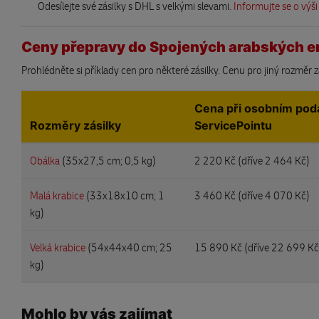
Odesílejte své zásilky s DHL s velkými slevami.
Informujte se o výši
Ceny přepravy do Spojených arabských e
Prohlédněte si příklady cen pro některé zásilky. Cenu pro jiný rozměr 
Cena při osobním pod
Rozměry zásilky
ServicePointu
Obálka
(35x27,5 cm; 0,5 kg)
2 220 Kč (
dříve 2 464 Kč)
Malá krabice
(33x18x10 cm; 1
3 460 Kč (
dříve 4 070 Kč)
kg)
Velká krabice
(54x44x40 cm; 25
15 890 Kč (
dříve 22 699 Kč
kg)
Mohlo by vás zajímat