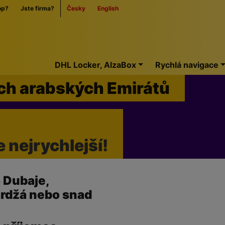
op?
Jste firma?
Česky
English
Home
DHL Locker, AlzaBox
Rychlá navigace
ných arabských Emirátů
e nejrychlejší!
 Dubaje,
ardžá nebo snad