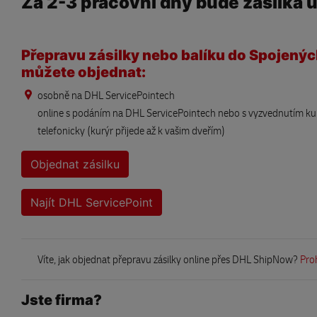
Za 2-3 pracovní dny bude zásilka u
Přepravu zásilky nebo balíku do Spojený
můžete objednat:
osobně na DHL ServicePointech
online s podáním na DHL ServicePointech nebo s vyzvednutím k
telefonicky (kurýr přijede až k vašim dveřím)
Objednat zásilku
Najít DHL ServicePoint
Víte, jak objednat přepravu zásilky online přes DHL ShipNow?
Pro
Jste firma?