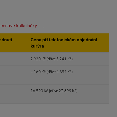
cenové kalkulačky
í
.
ednutí
Cena při telefonickém objednání
kurýra
2 920 Kč (
dříve 3 241 Kč)
4 160 Kč (
dříve 4 894 Kč)
16 590 Kč (
dříve 23 699 Kč)