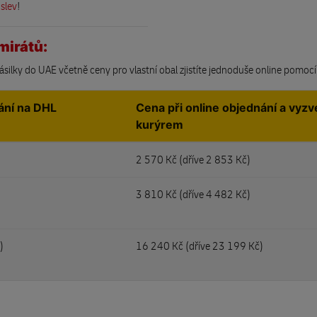
 slev
!
mirátů:
zásilky do UAE včetně ceny pro vlastní obal zjistíte jednoduše online pomoc
ání na DHL
Cena při online objednání a vyzv
kurýrem
2 570 Kč (
dříve 2 853 Kč)
3 810 Kč (
dříve 4 482 Kč)
)
16 240 Kč (
dříve 23 199 Kč)