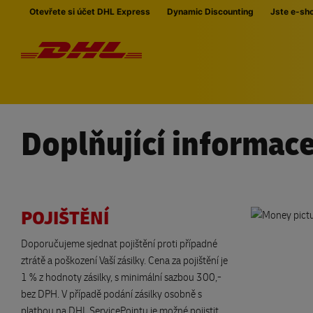
Přeskočit navigaci
Otevřete si účet DHL Express
Dynamic Discounting
Jste e-sh
Doplňující informac
POJIŠTĚNÍ
Doporučujeme sjednat pojištění proti případné
ztrátě a poškození Vaší zásilky. Cena za pojištění je
1 % z hodnoty zásilky, s minimální sazbou 300,-
bez DPH. V případě podání zásilky osobně s
platbou na DHL ServicePointu je možné pojistit