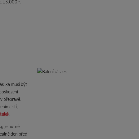
a 13.000,-.
ásilka musí být
 poškození
 v přepravě.
ním jistí,
ásilek
.
kg je nutné
deálně den před