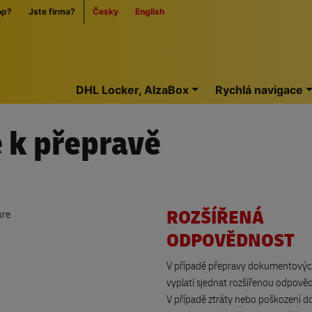
op?
Jste firma?
Česky
English
Home
DHL Locker, AlzaBox
Rychlá navigace
e k přepravě
ROZŠÍŘENÁ
ODPOVĚDNOST
V případě přepravy dokumentových
vyplatí sjednat rozšířenou odpově
V případě ztráty nebo poškození