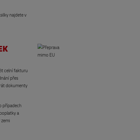
silky najdete v
EK
it celní fakturu
dnání přes
rát dokumenty
to případech
poplatky a
 zemi