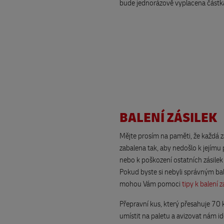
bude jednorázově vyplacena částk
BALENÍ ZÁSILEK
Mějte prosím na paměti, že každá z
zabalena tak, aby nedošlo k jejímu
nebo k poškození ostatních zásilek
Pokud byste si nebyli správným bale
mohou Vám pomoci
tipy k balení z
Přepravní kus, který přesahuje 70 
umístit na paletu a avizovat nám i