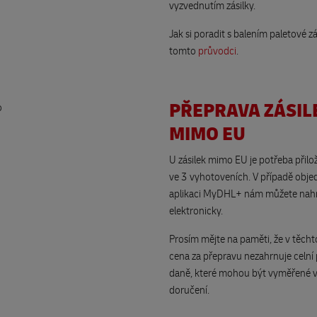
vyzvednutím zásilky.
Jak si poradit s balením paletové zá
tomto
průvodci
.
PŘEPRAVA ZÁSIL
MIMO EU
U zásilek mimo EU je potřeba přilož
ve 3 vyhotoveních. V případě obje
aplikaci MyDHL+ nám můžete nah
elektronicky.
Prosím mějte na paměti, že v těch
cena za přepravu nezahrnuje celní 
daně, které mohou být vyměřené v
doručení.