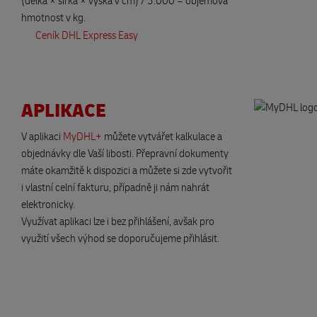
(délka × šířka × výška v cm) / 5.000 = objemová
hmotnost v kg.
Ceník DHL Express Easy
APLIKACE
V aplikaci
MyDHL+
můžete vytvářet kalkulace a
objednávky dle Vaší libosti. Přepravní dokumenty
máte okamžitě k dispozici a můžete si zde vytvořit
i vlastní celní fakturu, případně ji nám nahrát
elektronicky.
Využívat aplikaci lze i bez přihlášení, avšak pro
využití všech výhod se doporučujeme přihlásit.