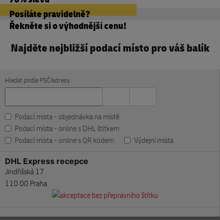
Posíláte pravidelně?
Řekněte si o výhodnější cenu!
Najděte nejbližší podací místo pro váš balík
Hledat podle PSČ/adresy
Podací místa - objednávka na místě
Podací místa - online s DHL štítkem
Podací místa - online s QR kódem
Výdejní místa
DHL Express recepce
Jindřišská 17
110 00 Praha
DHL Express recepce