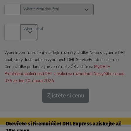
Vyberte zemi doručení
Vyberte obal
Vyberte obal
Vyberte zemi doručení a zadejte rozměry zásilky. Nebo si vyberte DHL
obal, který dostanete na vybraných DHL ServicePointech zdarma.
Cenu zásilky podané z jiné země než z ČR zjistíte na
MyDHL+
Prohlášení společnosti DHL v reakci na rozhodnutí Nejvyššího soudu
USA ze dne 20. února 2026
Zjistěte si cenu
Otevřete si firemní účet DHL Express a získejte až
70% slevu