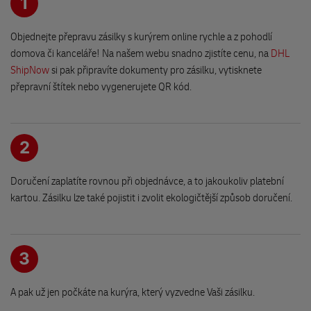
1
Vinohradská 2828/151,
Zásilky přijaté po
18:25
hodině (nebo o víkendu) budou
Patro -1, Vstup do parkingu,
Objednejte přepravu zásilky s kurýrem online rychle a z pohodlí
převzaty do přepravy až následující pracovní den.
130 00 Praha
domova či kanceláře! Na našem webu snadno zjistíte cenu, na
DHL
ShipNow
Na této recepci odešleme tentýž den
si pak připravíte dokumenty pro zásilku, vytisknete
přepravní štítek nebo vygenerujete QR kód.
i když podáte odpoledne.
Trafika a chovatelské potřeby Klorová
Po-Pá do 18:15
náměstí Míru 86
So do 14:30
538 03 Heřmanův Městec
2
Otevírací doba
EuroOil Čepro CHOT 72
Doručení zaplatíte rovnou při objednávce, a to jakoukoliv platební
Po-Pá
09:00-18:30
Havlíčkova 1673
kartou. Zásilku lze také pojistit i zvolit ekologičtější způsob doručení.
583 01 Chotěboř
So
09:00-15:00
Ne
zavřeno
EUROBit Chrudim 1
Obce Ležáků 771
Svátky a prázdninový provoz
3
537 03 Chrudim
28. 9. 2026 zavřeno
28. 10. 2026 zavřeno
A pak už jen počkáte na kurýra, který vyzvedne Vaši zásilku.
EUROBit Chrudim 2
Olbrachtova 36