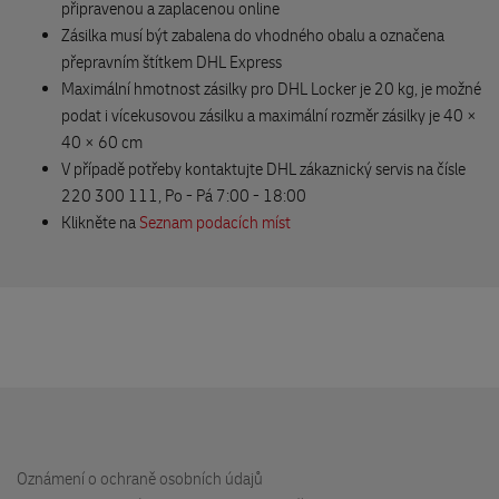
Pražská 45/60
připravenou a zaplacenou online
294 71 Benátky nad Jizerou
Zásilka musí být zabalena do vhodného obalu a označena
přepravním štítkem DHL Express
Maximální hmotnost zásilky pro DHL Locker je 20 kg, je možné
Delikatesy Amelie
podat i vícekusovou zásilku a maximální rozměr zásilky je 40 ×
Valdštejnovo náměstí 99
40 × 60 cm
506 01 Jičín
V případě potřeby kontaktujte DHL zákaznický servis na čísle
220 300 111, Po - Pá 7:00 - 18:00
Klikněte na
Seznam podacích míst
The BIKE s.r.o.
Nákupní 1462
252 42 Jesenice
DHL Locker Westfield Chodov
Roztylská 2321/19
patro -M, modré lobby, parking
148 00 Praha
Oznámení o ochraně osobních údajů