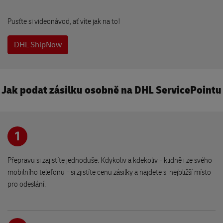
30 kg
530 02 Pardubice
Pusťte si videonávod, ať víte jak na to!
Na Pergole
DHL ShipNow
Bělehradská 479
530 09 Pardubice
Jak podat zásilku osobně na DHL ServicePointu
OBCHOD PRO NAŠE ZVÍŘE
Klicperovo nám. 68
503 51 Chlumec nad Cidlinou
1
Drogerie PVB
Přepravu si zajistíte jednoduše. Kdykoliv a kdekoliv - klidně i ze svého
Husovo náměstí 32
mobilního telefonu - si zjistíte cenu zásilky a najdete si nejbližší místo
533 03 Dašice
pro odeslání.
Levnej krám
Budovcova 1345