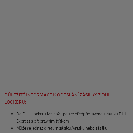
Náměstí Jiřího z Poděbrad 172
508 01 Hořice
Knihkupectví - Monika Chválová
Vackova 62
394 70 Kamenice nad Lipou
FONOREX
Masarykovo náměstí 17
593 01 Bysřice nad Pernštejnem
Expan Papírnictví
DŮLEŽITÉ INFORMACE K ODESLÁNÍ ZÁSILKY Z DHL
nám.Československé armády 23
LOCKERU:
551 01 Jaroměř
Do DHL Lockeru lze vložit pouze předpřipravenou zásilku DHL
Express s přepravním štítkem
KNIHY NA BURZE
Může se jednat o return zásilku/vratku nebo zásilku