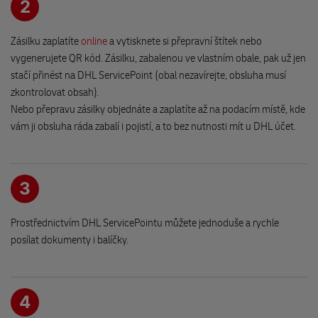
2
290 01 Poděbrady
Zásilku zaplatíte
online
a vytisknete si přepravní štítek nebo
vygenerujete QR kód. Zásilku, zabalenou ve vlastním obale, pak už jen
Lubomír Rek
stačí přinést na DHL ServicePoint (obal nezavírejte, obsluha musí
Jamská 1670/30
zkontrolovat obsah).
591 01 Žďár nad Sázavou
Nebo přepravu zásilky objednáte a zaplatíte až na podacím místě, kde
vám ji obsluha ráda zabalí i pojistí, a to bez nutnosti mít u DHL účet.
Hračky PERLA
Náměstí Republiky 15
289 03 Městec Králové
3
Prostřednictvím DHL ServicePointu můžete jednoduše a rychle
EuroOil Čepro PEL 210
Pražská 1419
posílat dokumenty i balíčky.
393 01 Pelhřimov
DHL Express recepce
4
Březhradská 199/2a