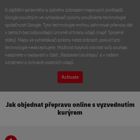
Přeskočit mapu
V Parku 2308/10
K zajištění správného a úplného zobrazení mapových podkladů
148 00 Praha
Google použitých ve vyhledávači polohy používáme technologie
společnosti Google. Tyto technologie mohou zahrnovat přenosy dat
v zemích bez odpovídající úrovně ochrany údajů (např. Spojené
CK NATOUR
státy). Mapu ve vyhledávači polohy nelze zobrazit, pokud tyto
Rooseveltova 6/8
technologie neakceptujete. Možnost kdykoli odvolat svůj souhlas
602 00 Brno
naleznete v nastavení v části „Nastavení souhlasu“ a v našem
oznámení o ochraně osobních údajů.
Turistické informační centrum Pardubice
třída Míru 60
Activate
530 02 Pardubice
×
DHL ServicePoint
Jak objednat přepravu online s vyzvednutím
BEST IT s.r.o.
DHL Express recepce
Sedláčkova 27
kurýrem
301 00 Plzeň
Jindřišská 17
110 00 Praha
DHL Locker Atrium Flora