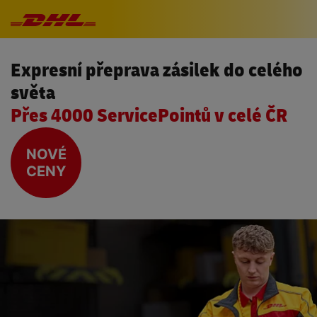
Přeskočit navigaci
Expresní přeprava zásilek do celého
světa
Přes 4000 ServicePointů v celé ČR
NOVÉ
CENY