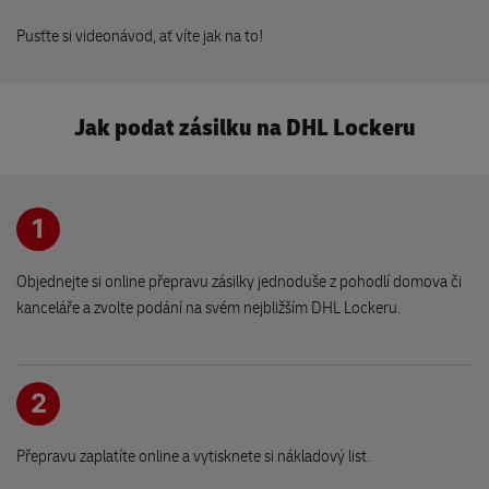
Rozměry a homotnost jsou omezeny
586 01 Jihlava
Pusťte si videonávod, ať víte jak na to!
DHL Express recepce
Jak podat zásilku na DHL Lockeru
Brněnská 71
586 01 JIHLAVA
1
Drogerie Nechanice
Palackého 57
503 15 Nechanice
Objednejte si online přepravu zásilky jednoduše z pohodlí domova či
kanceláře a zvolte podání na svém nejbližším DHL Lockeru.
FLIP nákupní centrum
Pražská 309
251 62 Mukařov
2
Přepravu zaplatíte online a vytisknete si nákladový list.
Móda Klárka