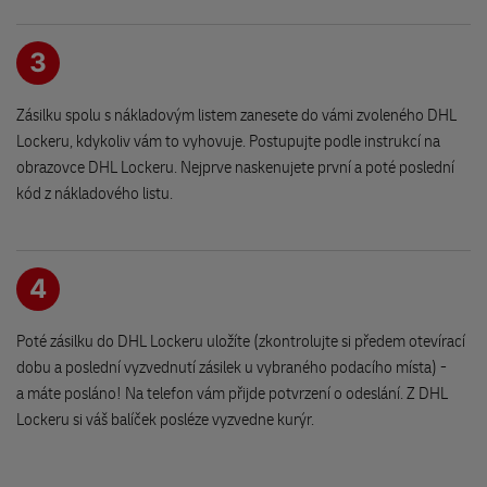
Barákova 237/8
251 01 Říčany
3
Romantika - obchod pro šikuly
Zásilku spolu s nákladovým listem zanesete do vámi zvoleného DHL
Račiněvská 2444/21
Lockeru, kdykoliv vám to vyhovuje. Postupujte podle instrukcí na
190 16 Praha
obrazovce DHL Lockeru. Nejprve naskenujete první a poté poslední
kód z nákladového listu.
Stylový obchůdek
Masarykovo náměstí 42
503 46 Třebechovice pod Orebem
4
Poté zásilku do DHL Lockeru uložíte (zkontrolujte si předem otevírací
Papírnictví - NARPA Kostelec n.O.
dobu a poslední vyzvednutí zásilek u vybraného podacího místa) -
Jiráskovo nám. 57
a máte posláno! Na telefon vám přijde potvrzení o odeslání. Z DHL
517 41 Kostelec nad Orlicí
Lockeru si váš balíček posléze vyzvedne kurýr.
OBCHOD PRO VAŠE ZVÍŘE Hořice