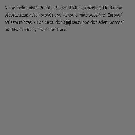
503 32 Hradec Králové
Na podacím místě předáte přepravní štítek, ukážete QR kód nebo
přepravu zaplatíte hotově nebo kartou a máte odesláno! Zároveň
Obchůdek U Lípy-Hradec
můžete mít zásilku po celou dobu její cesty pod dohledem pomocí
Jiřího Purkyně 1140/23
notifikací a služby Track and Trace.
500 02 Hradec Králové
Bylinky a čaje - Poliklinika III
Edvarda Beneše 1549
500 12 Hradec Králové
Úschovna zavazadel Praha Florenc
Křižíkova 2110/2b
Hala 1
186 00 Praha
Pletací příze
Jana Masaryka 18