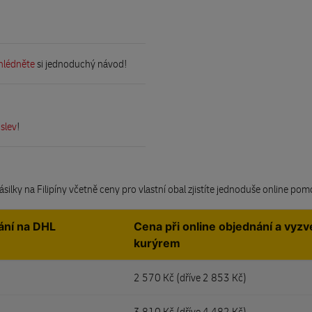
hlédněte
si jednoduchý návod!
 slev
!
ásilky na Filipíny včetně ceny pro vlastní obal zjistíte jednoduše online po
ání na DHL
Cena při online objednání a vyzv
kurýrem
2 570 Kč (
dříve 2 853 Kč)
3 810 Kč (
dříve 4 482 Kč)