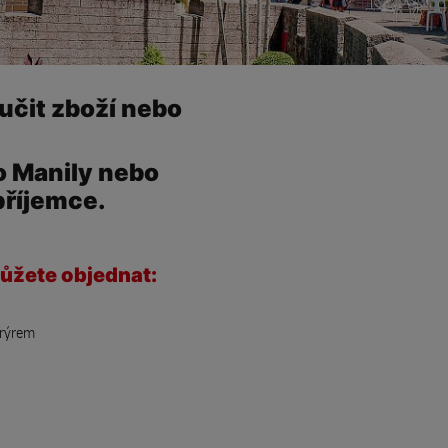
učit zboží nebo
o Manily nebo
příjemce.
můžete objednat:
urýrem