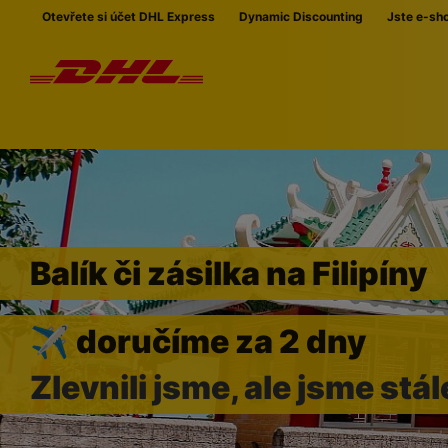
Přeskočit navigaci
Otevřete si účet DHL Express
Dynamic Discounting
Jste e-sh
Balík či zásilka na Filipíny
✈ doručíme za 2 dny
Zlevnili jsme, ale jsme stál