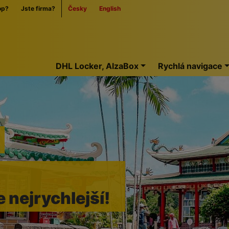
op?
Jste firma?
Česky
English
Home
DHL Locker, AlzaBox
Rychlá navigace
e nejrychlejší!