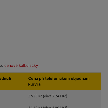
cenové kalkulačky
mocí
.
ednutí
Cena při telefonickém objednání
kurýra
2 920 Kč (
dříve 3 241 Kč)
4 160 Kč (
dříve 4 894 Kč)