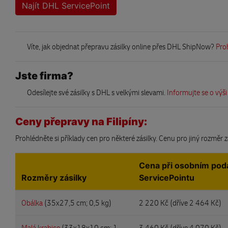
Najít DHL ServicePoint
Víte, jak objednat přepravu zásilky online přes DHL ShipNow?
Pro
Jste firma?
Odesílejte své zásilky s DHL s velkými slevami.
Informujte se o výši
Ceny přepravy na Filipíny:
Prohlédněte si příklady cen pro některé zásilky. Cenu pro jiný rozměr z
Cena při osobním pod
Rozměry zásilky
ServicePointu
Obálka
(35x27,5 cm; 0,5 kg)
2 220 Kč (
dříve 2 464 Kč)
Malá krabice
(33x18x10 cm; 1
3 460 Kč (
dříve 4 070 Kč)