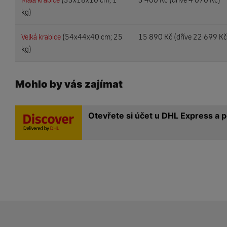
kg)
Velká krabice
(54x44x40 cm; 25
15 890 Kč (
dříve 22 699 Kč
kg)
Mohlo by vás zajímat
Otevřete si účet u DHL Express a po