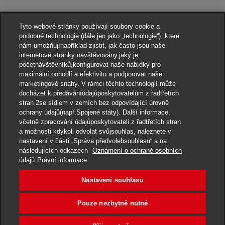
Tyto webové stránky používají soubory cookie a
podobné technologie (dále jen jako „technologie“), které
nám umožňujínapříklad zjistit, jak často jsou naše
internetové stránky navštěvovány,jaký je
početnávštěvníků,konfigurovat naše nabídky pro
maximální pohodlí a efektivitu a podporovat naše
marketingové snahy. V rámci těchto technologií může
docházet k předáváníúdajůposkytovatelům z řadtřetích
stran 2se sídlem v zemích bez odpovídající úrovně
ochrany údajů(např.Spojené státy). Další informace,
Oznámení o ochraně osobních údajů
včetně zpracování údajůposkytovateli z řadtřetích stran
Povinnost povinného subjektu – o ochraně oznamovatele
a možnosti kdykoli odvolat svůjsouhlas, naleznete v
nastavení v části „Správa předvolebsouhlasu“ a na
Přepravní podmínky DHL Express
následujících odkazech
Oznámení o ochraně osobních
údajů
Právní informace
DHL Express Česká republika
Nastavení souhlasu
Nastavení souhlasu
Pouze nezbytně nutné
© 2022–2026
DHL Express
. Všechna práva vyhrazena.
Volejte
220 300 111
nebo
840 103 000