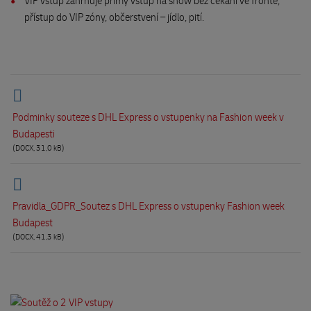
VIP vstup zahrnuje přímý vstup na show bez čekání ve frontě,
přístup do VIP zóny, občerstvení – jídlo, pití.
Podminky souteze s DHL Express o vstupenky na Fashion week v
Budapesti
(DOCX, 31,0 kB)
Pravidla_GDPR_Soutez s DHL Express o vstupenky Fashion week
Budapest
(DOCX, 41,3 kB)