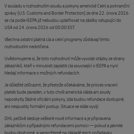
V souladu s rozhodnutím soudu a pokyny americké Celní a pohraniční
správy (U.S. Customs and Border Protection) ze dne 22. února 2026
se cla podle IEEPA již nebudou uplatňovat na zásilky vstupující do
USA od 24. února 2026 od 00:00 EST.
Všechna ostatní platná cla a celní programy zůstávají tímto
rozhodnutím nedotčena.
Uvědomujeme si, že toto rozhodnutí může vyvolat otázky ze strany
zákazníků, kteří v minulosti zaplatili cla související s IEEPA a nyní
hledají informace o možných refundacích.
Je důležité zdůraznit, že přestože očekáváme, že proces vracení
plateb bude zaveden, v tuto chvíli americká vláda ani soudy
neposkytly žádné oficiální pokyny, zda budou refundace dostupné,
ani nespustily formální postup. Situace se stále vyvíjí.
DHL pečlivě sleduje veškeré nové informace a je připravena
zákazníkům s případnými refundacemi pomoci — pokud a jakmile
budou dostupné, a samozřejmě na základě jejich požadavku.