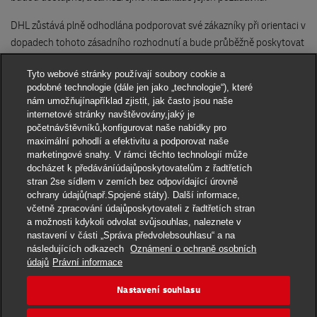
DHL zůstává plně odhodlána podporovat své zákazníky při orientaci v
dopadech tohoto zásadního rozhodnutí a bude průběžně poskytovat
aktuální informace, jakmile budou zveřejněny.
Tyto webové stránky používají soubory cookie a
podobné technologie (dále jen jako „technologie“), které
nám umožňujínapříklad zjistit, jak často jsou naše
internetové stránky navštěvovány,jaký je
početnávštěvníků,konfigurovat naše nabídky pro
maximální pohodlí a efektivitu a podporovat naše
marketingové snahy. V rámci těchto technologií může
docházet k předáváníúdajůposkytovatelům z řadtřetích
stran 2se sídlem v zemích bez odpovídající úrovně
ochrany údajů(např.Spojené státy). Další informace,
Oznámení o ochraně osobních údajů
včetně zpracování údajůposkytovateli z řadtřetích stran
Povinnost povinného subjektu – o ochraně oznamovatele
a možnosti kdykoli odvolat svůjsouhlas, naleznete v
nastavení v části „Správa předvolebsouhlasu“ a na
Přepravní podmínky DHL Express
následujících odkazech
Oznámení o ochraně osobních
údajů
Právní informace
DHL Express Česká republika
Nastavení souhlasu
Nastavení souhlasu