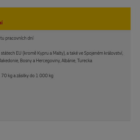
í
tu pracovních dní
 státech EU (kromě Kypru a Malty), a také ve Spojeném království,
Makedonie, Bosny a Hercegoviny, Albánie, Turecka
 70 kg a zásilky do 1 000 kg