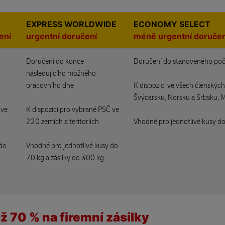
EXPRESS WORLDWIDE
ECONOMY SELECT
ení
urgentní doručení
méně urgentní doručen
Doručení do konce
Doručení do stanoveného poč
následujícího možného
pracovního dne
K dispozici ve všech členských
Švýcarsku, Norsku a Srbsku, 
 ve
K dispozici pro vybrané PSČ ve
220 zemích a teritoriích
Vhodné pro jednotlivé kusy do
 do
Vhodné pro jednotlivé kusy do
70 kg a zásilky do 300 kg
ž 70 % na firemní zásilky