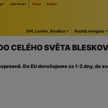
op?
Jste firma?
Česky
English
Home
DHL Locker, AlzaBox
Rychlá navigace
 DO CELÉHO SVĚTA BLESKO
expresně. Do EU doručujeme za 1-2 dny, do sv