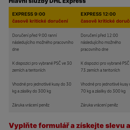
Hlavní služby DHL Express
EXPRESS 9:00
EXPRESS 12:00
časově kritické doručení
časově kritické doruč
Doručení před 9:00 ranní
Doručení před 12:00
následujícího možného pracovního
následujícího možného
dne
pracovního dne
K dispozici pro vybrané PSČ ve 30
K dispozici pro vybrané PSČ
zemích a teritoriích
73 zemích a teritoriích
Vhodné pro jednotlivé kusy do 30
Vhodné pro jednotlivé kusy
kg a zásilky do 300 kg
70 kg a zásilky do 300 kg
Záruka vrácení peněz
Záruka vrácení peněz
Vyplňte formulář a získejte slevu a