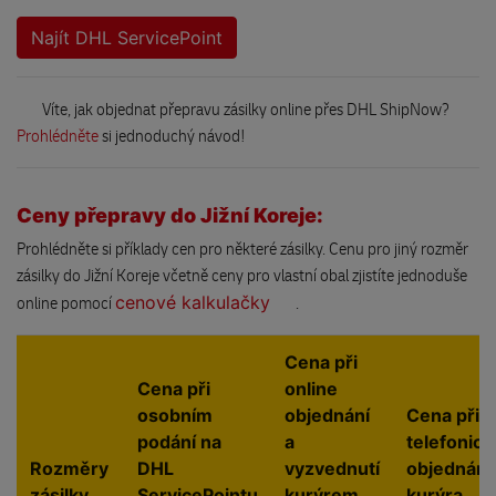
Najít DHL ServicePoint
Víte, jak objednat přepravu zásilky online přes DHL ShipNow?
Prohlédněte
si jednoduchý návod!
Ceny přepravy do Jižní Koreje:
Prohlédněte si příklady cen pro některé zásilky. Cenu pro jiný rozměr
zásilky do Jižní Koreje včetně ceny pro vlastní obal zjistíte jednoduše
cenové kalkulačky
online pomocí
.
Cena při
Cena při
online
osobním
objednání
Cena při
podání na
a
telefonic
Rozměry
DHL
vyzvednutí
objednání
zásilky
ServicePointu
kurýrem
kurýra