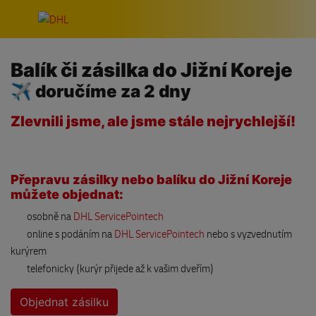
Přeskočit navigaci
Balík či zásilka do Jižní Koreje
✈ doručíme za 2 dny
Zlevnili jsme, ale jsme stále nejrychlejší!
Přepravu zásilky nebo balíku do Jižní Koreje
můžete objednat:
osobně na
DHL ServicePointech
online s podáním na
DHL ServicePointech
nebo s vyzvednutím
kurýrem
telefonicky (kurýr přijede až k vašim dveřím)
Objednat zásilku