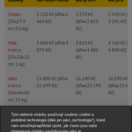
Obálka
2 220 Kč (
dříve 2
2 570 Kč
2 920 Kč (
dř
(35x27,5
464 Kč)
(
dříve 2 853
3 241 Kč)
cm; 0,5 kg)
Kč)
Malá
3 460 Kč (
dříve 4
3 810 Kč
4 160 Kč (
dř
krabice
070 Kč)
(
dříve 4 482
4 894 Kč)
(33x18x10
Kč)
cm; 1 kg)
Velká
15 890 Kč (
dříve
16 240 Kč
16 590 Kč
krabice
22 699 Kč)
(
dříve 23 199
(
dříve 23 69
(54x44x40
Kč)
Kč)
cm; 25 kg)
Tyto webové stránky používají soubory cookie a
podobné technologie (dále jen jako „technologie“), které
nám umožňujínapříklad zjistit, jak často jsou naše
internetové stránky navštěvovány,jaký je