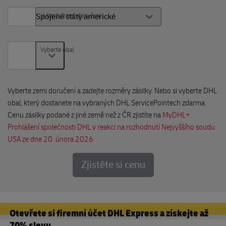
Vyberte zemi doručení
Vyberte obal
Vyberte obal
Vyberte zemi doručení a zadejte rozměry zásilky. Nebo si vyberte DHL
obal, který dostanete na vybraných DHL ServicePointech zdarma.
Cenu zásilky podané z jiné země než z ČR zjistíte na
MyDHL+
Prohlášení společnosti DHL v reakci na rozhodnutí Nejvyššího soudu
USA ze dne 20. února 2026
Zjistěte si cenu
Otevřete si firemní účet DHL Express a získejte až
70% slevu