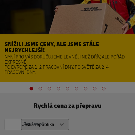
NÍŽILI JSME CENY, ALE JSME STÁLE
L
EJRYCHLEJŠÍ!
OB
NÍ PRO VÁS DORUČUJEME LEVNĚJI NEŽ DŘÍV, ALE POŘÁD
A 
XPRESNĚ.
S
 EVROPĚ ZA 1-2 PRACOVNÍ DNY, PO SVĚTĚ ZA 2-4
ACOVNÍ DNY.
Rychlá cena za přepravu
Země odeslání