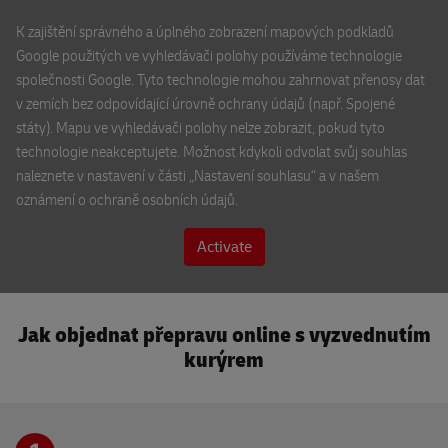
Přeskočit mapu
V Parku 2308/10
K zajištění správného a úplného zobrazení mapových podkladů
148 00 Praha
Google použitých ve vyhledávači polohy používáme technologie
společnosti Google. Tyto technologie mohou zahrnovat přenosy dat
v zemích bez odpovídající úrovně ochrany údajů (např. Spojené
CK NATOUR
státy). Mapu ve vyhledávači polohy nelze zobrazit, pokud tyto
Rooseveltova 6/8
technologie neakceptujete. Možnost kdykoli odvolat svůj souhlas
602 00 Brno
naleznete v nastavení v části „Nastavení souhlasu“ a v našem
oznámení o ochraně osobních údajů.
Turistické informační centrum Pardubice
třída Míru 60
Activate
530 02 Pardubice
×
DHL ServicePoint
Jak objednat přepravu online s vyzvednutím
BEST IT s.r.o.
DHL Express recepce
Sedláčkova 27
kurýrem
301 00 Plzeň
Jindřišská 17
110 00 Praha
DHL Locker Atrium Flora