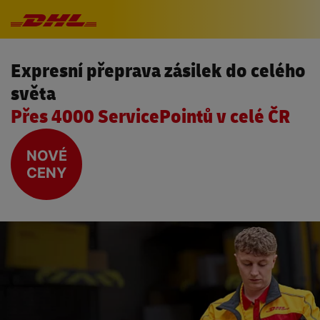
Přeskočit navigaci
Expresní přeprava zásilek do celého
světa
Přes 4000 ServicePointů v celé ČR
NOVÉ
CENY