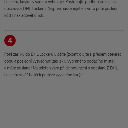
Náměstí Jiřího z Poděbrad 172
Lockeru, kdykoliv vám to vyhovuje. Postupujte podle instrukcí na
508 01 Hořice
obrazovce DHL Lockeru. Nejprve naskenujete první a poté poslední
kód z nákladového listu.
Knihkupectví - Monika Chválová
Vackova 62
4
394 70 Kamenice nad Lipou
Poté zásilku do DHL Lockeru uložíte (zkontrolujte si předem otevírací
FONOREX
dobu a poslední vyzvednutí zásilek u vybraného podacího místa) -
Masarykovo náměstí 17
a máte posláno! Na telefon vám přijde potvrzení o odeslání. Z DHL
593 01 Bysřice nad Pernštejnem
Lockeru si váš balíček posléze vyzvedne kurýr.
Expan Papírnictví
nám.Československé armády 23
551 01 Jaroměř
KNIHY NA BURZE