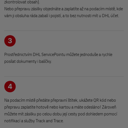
503 32 Hradec Králové
zkontrolovat obsah).
Nebo přepravu zásilky objednáte a zaplatíte až na podacím místě, kde
vám ji obsluha ráda zabalí i pojistí, a to bez nutnosti mít u DHL účet.
Obchůdek U Lípy-Hradec
Jiřího Purkyně 1140/23
500 02 Hradec Králové
3
Bylinky a čaje - Poliklinika III
Edvarda Beneše 1549
Prostřednictvím DHL ServicePointu můžete jednoduše a rychle
500 12 Hradec Králové
posílat dokumenty i balíčky.
Úschovna zavazadel Praha Florenc
Křižíkova 2110/2b
4
Hala 1
186 00 Praha
Na podacím místě předáte přepravní štítek, ukážete QR kód nebo
přepravu zaplatíte hotově nebo kartou a máte odesláno! Zároveň
můžete mít zásilku po celou dobu její cesty pod dohledem pomocí
Pletací příze
notifikací a služby Track and Trace.
Jana Masaryka 18