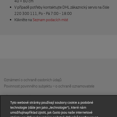
40 × 60 cm
Potraviny Ohradní
V případě potřeby kontaktujte DHL zákaznický servis na čísle
Ohradní 1345/6
220 300 111, Po - Pá 7:00 - 18:00
140 00 Praha
Klikněte na
Seznam podacích míst
Albrecht opravy
K Reitknechtce 1717
140 00 Praha
DHL Locker Galerie Harfa
Českomoravská 2420/15a
zvýšené přízemí
u vchodu z ulice Českomoravská
Oznámení o ochraně osobních údajů
190 00 Praha
Povinnost povinného subjektu – o ochraně oznamovatele
Přepravní podmínky DHL Express
Chovatelské potřeby B.n.L.
Tyto webové stránky používají soubory cookie a podobné
DHL Express Česká republika
technologie (dále jen jako „technologie“), které nám
Šarochova 103/18
umožňujínapříklad zjistit, jak často jsou naše internetové
250 01 Brandýs nad Labem
Nastavení souhlasu