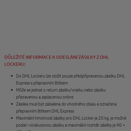
Pražská 45/60
294 71 Benátky nad Jizerou
Delikatesy Amelie
Valdštejnovo náměstí 99
506 01 Jičín
DŮLEŽITÉ INFORMACE K ODESLÁNÍ ZÁSILKY Z DHL
The BIKE s.r.o.
LOCKERU:
Nákupní 1462
252 42 Jesenice
Do DHL Lockeru lze vložit pouze předpřipravenou zásilku DHL
Express s přepravním štítkem
Může se jednat o return zásilku/vratku nebo zásilku
DHL Locker Westfield Chodov
připravenou a zaplacenou online
Roztylská 2321/19
Zásilka musí být zabalena do vhodného obalu a označena
patro -M, modré lobby, parking
přepravním štítkem DHL Express
148 00 Praha
Maximální hmotnost zásilky pro DHL Locker je 20 kg, je možné
podat i vícekusovou zásilku a maximální rozměr zásilky je 40 ×