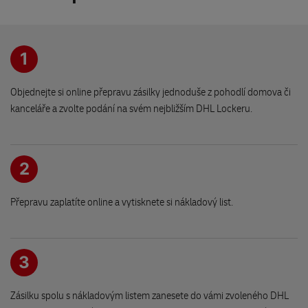
Barákova 237/8
251 01 Říčany
1
Romantika - obchod pro šikuly
Račiněvská 2444/21
Objednejte si online přepravu zásilky jednoduše z pohodlí domova či
190 16 Praha
kanceláře a zvolte podání na svém nejbližším DHL Lockeru.
Stylový obchůdek
Masarykovo náměstí 42
2
503 46 Třebechovice pod Orebem
Přepravu zaplatíte online a vytisknete si nákladový list.
Papírnictví - NARPA Kostelec n.O.
Jiráskovo nám. 57
517 41 Kostelec nad Orlicí
3
OBCHOD PRO VAŠE ZVÍŘE Hořice
Zásilku spolu s nákladovým listem zanesete do vámi zvoleného DHL