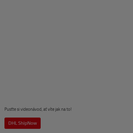
50 × 70 × 70 cm
530 02 Pardubice
30 kg
Dle zásilky:
5 ks
Na Pergole
30 kg
Bělehradská 479
530 09 Pardubice
OBCHOD PRO NAŠE ZVÍŘE
Klicperovo nám. 68
503 51 Chlumec nad Cidlinou
Drogerie PVB
Husovo náměstí 32
533 03 Dašice
Pusťte si videonávod, ať víte jak na to!
DHL ShipNow
Levnej krám
Budovcova 1345