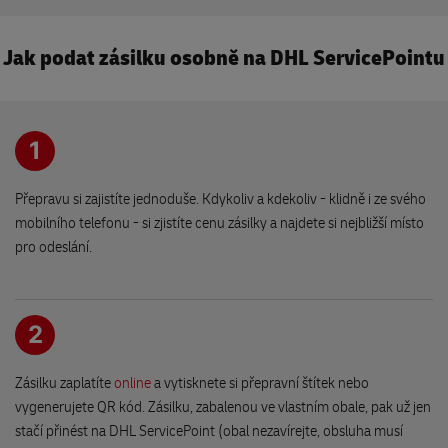
290 01 Poděbrady
Jak podat zásilku osobně na DHL ServicePointu
Lubomír Rek
Jamská 1670/30
591 01 Žďár nad Sázavou
1
Přepravu si zajistíte jednoduše. Kdykoliv a kdekoliv - klidně i ze svého
Hračky PERLA
mobilního telefonu - si zjistíte cenu zásilky a najdete si nejbližší místo
Náměstí Republiky 15
pro odeslání.
289 03 Městec Králové
EuroOil Čepro PEL 210
2
Pražská 1419
393 01 Pelhřimov
Zásilku zaplatíte
online
a vytisknete si přepravní štítek nebo
DHL Express recepce
vygenerujete QR kód. Zásilku, zabalenou ve vlastním obale, pak už jen
Březhradská 199/2a
stačí přinést na DHL ServicePoint (obal nezavírejte, obsluha musí