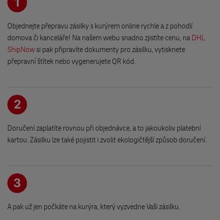
1
Vinohradská 2828/151,
Zásilky přijaté po
18:25
hodině (nebo o víkendu) budou
Patro -1, Vstup do parkingu,
Objednejte přepravu zásilky s kurýrem online rychle a z pohodlí
převzaty do přepravy až následující pracovní den.
130 00 Praha
domova či kanceláře! Na našem webu snadno zjistíte cenu, na
DHL
ShipNow
si pak připravíte dokumenty pro zásilku, vytisknete
Na této recepci odešleme tentýž den
přepravní štítek nebo vygenerujete QR kód.
i když podáte odpoledne.
Trafika a chovatelské potřeby Klorová
Po-Pá do 18:15
náměstí Míru 86
So do 14:30
538 03 Heřmanův Městec
2
EuroOil Čepro CHOT 72
Doručení zaplatíte rovnou při objednávce, a to jakoukoliv platební
Havlíčkova 1673
kartou. Zásilku lze také pojistit i zvolit ekologičtější způsob doručení.
583 01 Chotěboř
EUROBit Chrudim 1
Otevírací doba
Obce Ležáků 771
3
Po-Pá
09:00-18:30
537 03 Chrudim
So
09:00-15:00
A pak už jen počkáte na kurýra, který vyzvedne Vaši zásilku.
EUROBit Chrudim 2
Ne
zavřeno
Olbrachtova 36