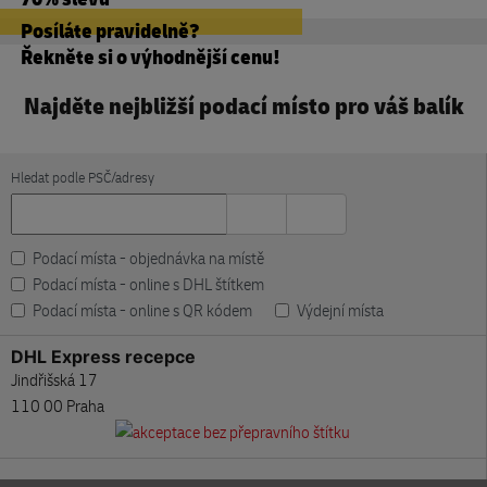
Posíláte pravidelně?
Řekněte si o výhodnější cenu!
Najděte nejbližší podací místo pro váš balík
Hledat podle PSČ/adresy
Podací místa - objednávka na místě
Podací místa - online s DHL štítkem
Podací místa - online s QR kódem
Výdejní místa
DHL Express recepce
Jindřišská 17
110 00 Praha
DHL Express recepce