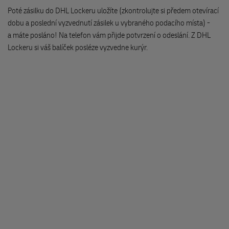
Poté zásilku do DHL Lockeru uložíte (zkontrolujte si předem otevírací
FONOREX
dobu a poslední vyzvednutí zásilek u vybraného podacího místa) -
Masarykovo náměstí 17
a máte posláno! Na telefon vám přijde potvrzení o odeslání. Z DHL
593 01 Bysřice nad Pernštejnem
Lockeru si váš balíček posléze vyzvedne kurýr.
Expan Papírnictví
nám.Československé armády 23
551 01 Jaroměř
KNIHY NA BURZE
Pražská 45/60
294 71 Benátky nad Jizerou
Delikatesy Amelie
Valdštejnovo náměstí 99
506 01 Jičín