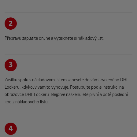
Stylový obchůdek
Masarykovo náměstí 42
503 46 Třebechovice pod Orebem
2
Přepravu zaplatíte online a vytisknete si nákladový list.
Papírnictví - NARPA Kostelec n.O.
Jiráskovo nám. 57
517 41 Kostelec nad Orlicí
3
OBCHOD PRO VAŠE ZVÍŘE Hořice
Zásilku spolu s nákladovým listem zanesete do vámi zvoleného DHL
Náměstí Jiřího z Poděbrad 172
Lockeru, kdykoliv vám to vyhovuje. Postupujte podle instrukcí na
508 01 Hořice
obrazovce DHL Lockeru. Nejprve naskenujete první a poté poslední
kód z nákladového listu.
Knihkupectví - Monika Chválová
Vackova 62
394 70 Kamenice nad Lipou
4