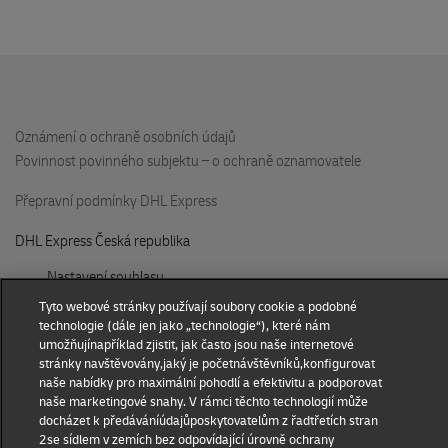
DHL Locker Galerie Harfa
Českomoravská 2420/15a
zvýšené přízemí
u vchodu z ulice Českomoravská
Oznámení o ochraně osobních údajů
190 00 Praha
Povinnost povinného subjektu – o ochraně oznamovatele
Přepravní podmínky DHL Express
Chovatelské potřeby B.n.L.
Šarochova 103/18
DHL Express Česká republika
250 01 Brandýs nad Labem
Nastavení souhlasu
DHL Locker NC Eden
Tyto webové stránky používají soubory cookie a podobné
© 2022–2026
DHL Express
. Všechna práva vyhrazena.
U Slavie 1527
technologie (dále jen jako „technologie“), které nám
Volejte
220 300 111
nebo
840 103 000
parking, -1.patro
umožňujínapříklad zjistit, jak často jsou naše internetové
stránky navštěvovány,jaký je početnávštěvníků,konfigurovat
100 00 Praha
naše nabídky pro maximální pohodlí a efektivitu a podporovat
naše marketingové snahy. V rámci těchto technologií může
docházet k předáváníúdajůposkytovatelům z řadtřetích stran
FaM ELEKTRONIC
2se sídlem v zemích bez odpovídající úrovně ochrany