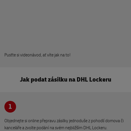
Drogerie Nechanice
Palackého 57
503 15 Nechanice
FLIP nákupní centrum
Pražská 309
251 62 Mukařov
Pusťte si videonávod, ať víte jak na to!
Móda Klárka
Jak podat zásilku na DHL Lockeru
Barákova 237/8
251 01 Říčany
1
Romantika - obchod pro šikuly
Račiněvská 2444/21
190 16 Praha
Objednejte si online přepravu zásilky jednoduše z pohodlí domova či
kanceláře a zvolte podání na svém nejbližším DHL Lockeru.