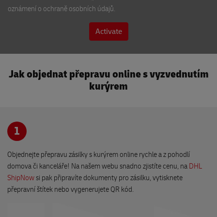
oznámení o ochraně osobních údajů.
Turistické informační centrum Pardubice
třída Míru 60
Activate
530 02 Pardubice
×
DHL ServicePoint
Jak objednat přepravu online s vyzvednutím
BEST IT s.r.o.
DHL Express recepce
Sedláčkova 27
kurýrem
301 00 Plzeň
Jindřišská 17
110 00 Praha
DHL Locker Atrium Flora
1
Právě otevřeno
Vinohradská 2828/151,
Ověření času pro odeslání Vaší zásilky ještě
dnes
.
Patro -1, Vstup do parkingu,
Objednejte přepravu zásilky s kurýrem online rychle a z pohodlí
130 00 Praha
domova či kanceláře! Na našem webu snadno zjistíte cenu, na
Na této recepci odešleme tentýž den
DHL
ShipNow
i když podáte odpoledne.
si pak připravíte dokumenty pro zásilku, vytisknete
přepravní štítek nebo vygenerujete QR kód.
Po-Pá do 18:15
Trafika a chovatelské potřeby Klorová
So do 14:30
náměstí Míru 86
538 03 Heřmanův Městec