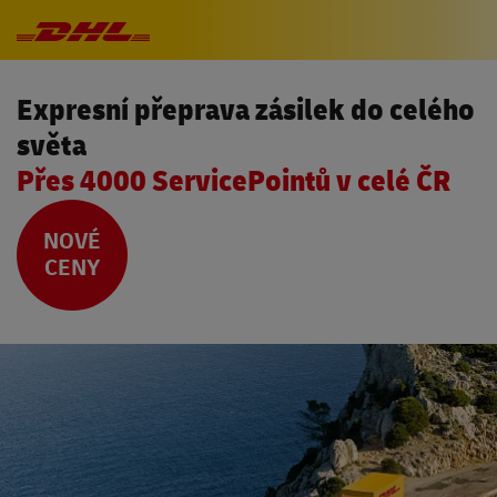
Přeskočit navigaci
Expresní přeprava zásilek do celého
světa
Přes 4000 ServicePointů v celé ČR
NOVÉ
CENY