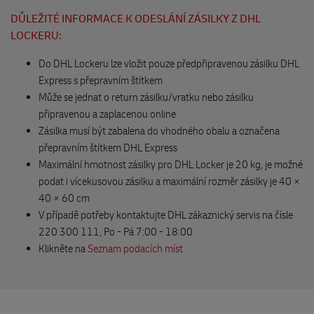
The BIKE s.r.o.
DŮLEŽITÉ INFORMACE K ODESLÁNÍ ZÁSILKY Z DHL
Nákupní 1462
LOCKERU:
252 42 Jesenice
Do DHL Lockeru lze vložit pouze předpřipravenou zásilku DHL
Express s přepravním štítkem
DHL Locker Westfield Chodov
Může se jednat o return zásilku/vratku nebo zásilku
Roztylská 2321/19
připravenou a zaplacenou online
patro -M, modré lobby, parking
Zásilka musí být zabalena do vhodného obalu a označena
148 00 Praha
přepravním štítkem DHL Express
Maximální hmotnost zásilky pro DHL Locker je 20 kg, je možné
podat i vícekusovou zásilku a maximální rozměr zásilky je 40 ×
Potraviny Ohradní
40 × 60 cm
Ohradní 1345/6
V případě potřeby kontaktujte DHL zákaznický servis na čísle
140 00 Praha
220 300 111, Po - Pá 7:00 - 18:00
Klikněte na
Seznam podacích míst
Albrecht opravy
K Reitknechtce 1717
140 00 Praha