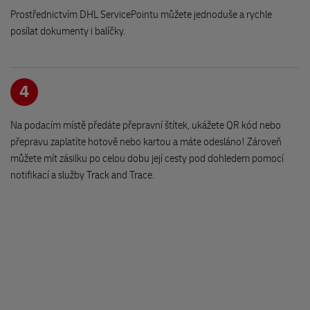
500 12 Hradec Králové
Prostřednictvím DHL ServicePointu můžete jednoduše a rychle
posílat dokumenty i balíčky.
Úschovna zavazadel Praha Florenc
Křižíkova 2110/2b
4
Hala 1
186 00 Praha
Na podacím místě předáte přepravní štítek, ukážete QR kód nebo
přepravu zaplatíte hotově nebo kartou a máte odesláno! Zároveň
Pletací příze
můžete mít zásilku po celou dobu její cesty pod dohledem pomocí
Jana Masaryka 18
notifikací a služby Track and Trace.
Rozměry a homotnost jsou omezeny
586 01 Jihlava
DHL Express recepce
Brněnská 71
586 01 JIHLAVA