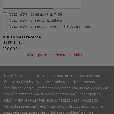
Podací místa - objednávka na místě
Podací místa - online s DHL štítkem
Podací místa - online s QR kódem
Výdejní místa
DHL Express recepce
Jindřišská 17
110 00 Praha
DHL Express recepce
Přeskočit mapu
V Parku 2308/10
K zajištění správného a úplného zobrazení mapových podkladů
148 00 Praha
Google použitých ve vyhledávači polohy používáme technologie
společnosti Google. Tyto technologie mohou zahrnovat přenosy dat
v zemích bez odpovídající úrovně ochrany údajů (např. Spojené
CK NATOUR
státy). Mapu ve vyhledávači polohy nelze zobrazit, pokud tyto
Rooseveltova 6/8
technologie neakceptujete. Možnost kdykoli odvolat svůj souhlas
602 00 Brno
naleznete v nastavení v části „Nastavení souhlasu“ a v našem