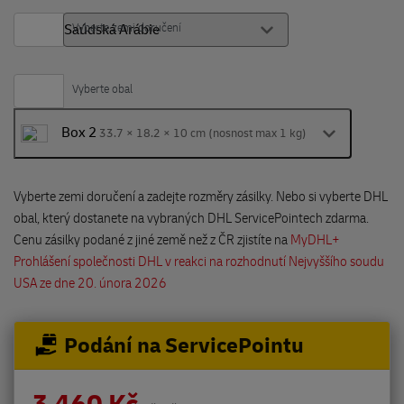
Vyberte zemi doručení
Vyberte obal
Box 2
33.7 × 18.2 × 10 cm (nosnost max 1 kg)
Vyberte zemi doručení a zadejte rozměry zásilky. Nebo si vyberte DHL
obal, který dostanete na vybraných DHL ServicePointech zdarma.
Cenu zásilky podané z jiné země než z ČR zjistíte na
MyDHL+
Prohlášení společnosti DHL v reakci na rozhodnutí Nejvyššího soudu
USA ze dne 20. února 2026
Podání na ServicePointu