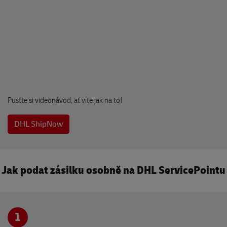
OBCHOD PRO NAŠE ZVÍŘE
Klicperovo nám. 68
503 51 Chlumec nad Cidlinou
Drogerie PVB
Husovo náměstí 32
533 03 Dašice
Pusťte si videonávod, ať víte jak na to!
Levnej krám
DHL ShipNow
Budovcova 1345
290 01 Poděbrady
Jak podat zásilku osobně na DHL ServicePointu
Lubomír Rek
Jamská 1670/30
591 01 Žďár nad Sázavou
1