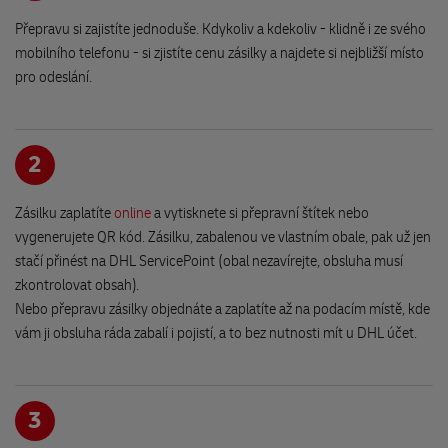
Hračky PERLA
Přepravu si zajistíte jednoduše. Kdykoliv a kdekoliv - klidně i ze svého
Náměstí Republiky 15
mobilního telefonu - si zjistíte cenu zásilky a najdete si nejbližší místo
289 03 Městec Králové
pro odeslání.
EuroOil Čepro PEL 210
Pražská 1419
2
393 01 Pelhřimov
Zásilku zaplatíte
online
a vytisknete si přepravní štítek nebo
DHL Express recepce
vygenerujete QR kód. Zásilku, zabalenou ve vlastním obale, pak už jen
Březhradská 199/2a
stačí přinést na DHL ServicePoint (obal nezavírejte, obsluha musí
503 32 Hradec Králové
zkontrolovat obsah).
Nebo přepravu zásilky objednáte a zaplatíte až na podacím místě, kde
vám ji obsluha ráda zabalí i pojistí, a to bez nutnosti mít u DHL účet.
Obchůdek U Lípy-Hradec
Jiřího Purkyně 1140/23
500 02 Hradec Králové
3
Bylinky a čaje - Poliklinika III
Edvarda Beneše 1549