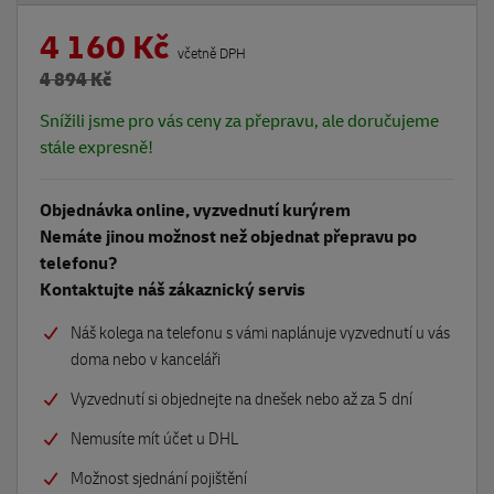
4 160 Kč
včetně DPH
4 894 Kč
Snížili jsme pro vás ceny za přepravu, ale doručujeme
stále expresně!
Objednávka online, vyzvednutí kurýrem
Nemáte jinou možnost než objednat přepravu po
telefonu?
Kontaktujte náš zákaznický servis
Náš kolega na telefonu s vámi naplánuje vyzvednutí u vás
doma nebo v kanceláři
Vyzvednutí si objednejte na dnešek nebo až za 5 dní
Nemusíte mít účet u DHL
Možnost sjednání pojištění