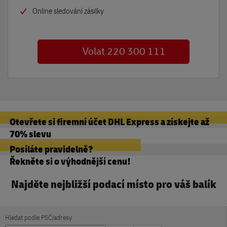
Online sledování zásilky
Volat 220 300 111
Otevřete si firemní účet DHL Express a získejte až
70% slevu
Posíláte pravidelně?
Řekněte si o výhodnější cenu!
Najděte nejbližší podací místo pro váš balík
Hledat podle PSČ/adresy